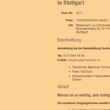
in Stuttgart
Kurs-Nr.:
2011
Preis:
105,00 EUR (inkl. MwSt.)
Ort:
Restaurant „La Commedia
Büchsenstraße 26, 70174
Stuttgart
Beschreibung
Anmeldung bei der Semiarleitung Gudru
Tel.
: 0172 906 18 68
E-Mail
:
info@knigge-fuer-kids.de
Teilnehmer: Maximal 10 Kin
Preis: 105 Euro
Inklusive einem 3-Gang-Menü
Diplom
Ablauf
Warum ist es wichtig, sich richt
Die modernen Umgangsformen werden be