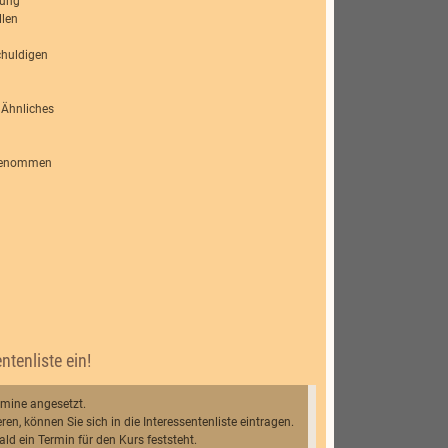
dung
llen
chuldigen
 Ähnliches
ngenommen
ntenliste ein!
rmine angesetzt.
ren, können Sie sich in die Interessentenliste eintragen.
ld ein Termin für den Kurs feststeht.