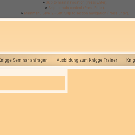
Skip to main navigation (Press Enter).
Skip to main content (Press Enter).
Mainmenu Level 2 - Left: Skip to section navigation (Press Enter).
Knigge Seminar anfragen
Ausbildung zum Knigge Trainer
Knig