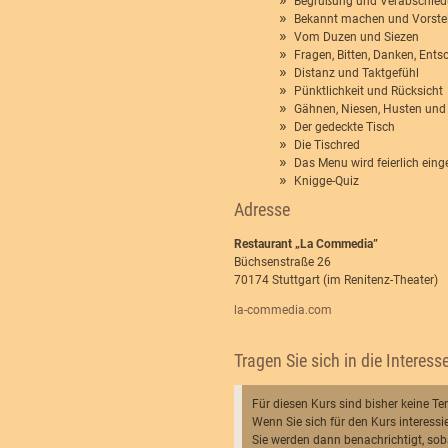
Begrüßung und Verabschie
Bekannt machen und Vorste
Vom Duzen und Siezen
Fragen, Bitten, Danken, Ents
Distanz und Taktgefühl
Pünktlichkeit und Rücksicht
Gähnen, Niesen, Husten und
Der gedeckte Tisch
Die Tischred
Das Menu wird feierlich ei
Knigge-Quiz
Adresse
Restaurant „La Commedia”
Büchsenstraße 26
70174 Stuttgart (im Renitenz-Theater)
la-commedia.com
Tragen Sie sich in die Interesse
Für diesen Kurs sind bisher keine Te
Wenn Sie sich für den Kurs interessie
Sie werden dann benachrichtigt, soba