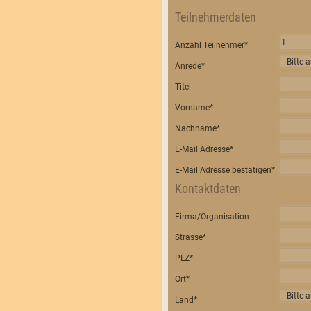
Teilnehmerdaten
Anzahl Teilnehmer
*
Anrede
*
Titel
Vorname
*
Nachname
*
E-Mail Adresse
*
E-Mail Adresse bestätigen
*
Kontaktdaten
Firma/Organisation
Strasse
*
PLZ
*
Ort
*
Land
*