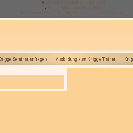
Skip to main navigation (Press Enter).
Skip to main content (Press Enter).
Mainmenu Level 2 - Left: Skip to section navigation (Press Enter).
Knigge Seminar anfragen
Ausbildung zum Knigge Trainer
Knig