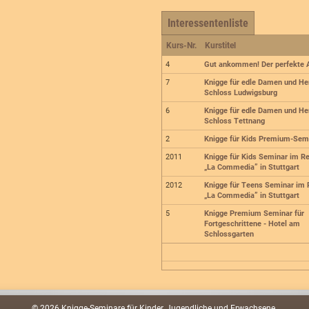
Interessentenliste
Kurs-Nr.
Kurstitel
4
Gut ankommen! Der perfekte A
7
Knigge für edle Damen und He
Schloss Ludwigsburg
6
Knigge für edle Damen und He
Schloss Tettnang
2
Knigge für Kids Premium-Sem
2011
Knigge für Kids Seminar im R
„La Commedia” in Stuttgart
2012
Knigge für Teens Seminar im 
„La Commedia” in Stuttgart
5
Knigge Premium Seminar für
Fortgeschrittene - Hotel am
Schlossgarten
© 2026 Knigge-Seminare für Kinder, Jugendliche und Erwachsene.