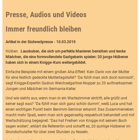
Presse, Audios und Videos
Immer freundlich bleiben
Artikel in der Südwestpresse - 10.03.2010
Hülben.
Lausbuben, die sich um perfekte Manieren bemühen und kecke
Mädchen, die eine formvollendete Gastgeberin spielen: 20 junge Hülbener
haben sich in einem Knigge-Kurs weitergebildet.
Einfache Beispiele mit einem großen Aha-Effekt: Kein Dank von der Mutter
für eine festlich gedeckte Muttertagstafel? "Da fühlt man sich doch komisch",
sagt Knigge-Expertin Gudrun Weichselgartner-Nopper zu 20 aufmerksamen
Jungen und Mädchen im Germania-Keller.
Und wie siehts aus, wenn man in ein Wartezimmer eintritt, alle grüßt und
keiner sagt was? "Da fühlt man sich ganz schön dumm", weiß Luca und hat
einen wichtigen Punkt beim Benimm-Seminar erkannt: Das Zusammenleben
macht mehr Spaß, wenn man sich gegenseitig respektvoll behandelt und mit
Wertschätzung begegnet: "Das hat Freiherr von Knigge mit seinem Buch
sagen wollen", erklärt die Referentin und schafft es, 20 quirlige Hülbener im
Grundschulalter für über zwei Stunden zu fesseln.