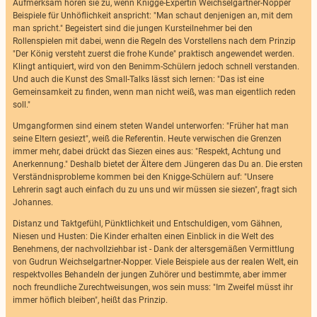
Aufmerksam hören sie zu, wenn Knigge-Expertin Weichselgartner-Nopper
Beispiele für Unhöflichkeit anspricht: "Man schaut denjenigen an, mit dem
man spricht." Begeistert sind die jungen Kursteilnehmer bei den
Rollenspielen mit dabei, wenn die Regeln des Vorstellens nach dem Prinzip
"Der König versteht zuerst die frohe Kunde" praktisch angewendet werden.
Klingt antiquiert, wird von den Benimm-Schülern jedoch schnell verstanden.
Und auch die Kunst des Small-Talks lässt sich lernen: "Das ist eine
Gemeinsamkeit zu finden, wenn man nicht weiß, was man eigentlich reden
soll."
Umgangformen sind einem steten Wandel unterworfen: "Früher hat man
seine Eltern gesiezt", weiß die Referentin. Heute verwischen die Grenzen
immer mehr, dabei drückt das Siezen eines aus: "Respekt, Achtung und
Anerkennung." Deshalb bietet der Ältere dem Jüngeren das Du an. Die ersten
Verständnisprobleme kommen bei den Knigge-Schülern auf: "Unsere
Lehrerin sagt auch einfach du zu uns und wir müssen sie siezen", fragt sich
Johannes.
Distanz und Taktgefühl, Pünktlichkeit und Entschuldigen, vom Gähnen,
Niesen und Husten: Die Kinder erhalten einen Einblick in die Welt des
Benehmens, der nachvollziehbar ist - Dank der altersgemäßen Vermittlung
von Gudrun Weichselgartner-Nopper. Viele Beispiele aus der realen Welt, ein
respektvolles Behandeln der jungen Zuhörer und bestimmte, aber immer
noch freundliche Zurechtweisungen, wos sein muss: "Im Zweifel müsst ihr
immer höflich bleiben", heißt das Prinzip.