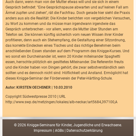
Auch dann, wenn man von der Mutter etwas will und sie sich in einem
Gespräch befindet: "Eine Gesprächspause abwarten und auf keinen Fall am
Ärmel zupfen und ziehen", rät die Fachfrau. Doch gerade hier sieht die Praxis
anders aus als die Realität: Die Kinder berichten von vergeblichen Versuchen,
zu Wort zu kommen und da müsse man irgendwann irgendwie das
Gespräch unterbrechen - vor allem, wenn die Mutter über Stunden am
Telefon sei. Die können künftig sicherlich vom neuen Wissen ihrer Kinder
profitieren, denn auch ein Stehempfang, die Gestaltung einer Sitzordnung,
das korrekte Eindecken eines Tisches und das richtige Benehmen beim
anschließenden Essen standen auf dem Programm des Knigge-Kurses. Und
wo sonst ein Durcheinander ist, wenn 20 Kinder miteinander Spaghetti
essen, herrschte plötzlich ein gesittetes Miteinander. Die Referentin freuts
und die Kinder haben von Dingen gehört, die zwar selbstverständlich sein
sollten und es dennoch nicht sind: Höflichkeit und Anstand. Ermöglicht hat
dieses Knigge-Seminar der Förderverein der Peter-Härtling-Schule.
Autor: KIRSTEN OECHSNER | 10.03.2010
Copyright Südwestpresse 2010
|
URL
http://www.swp.de/metzingen/lokales/alb-neckar/art5684,397100,A
© 2026 Knigge-Seminare für Kinder, Jugendliche und Erwachsene.
Impressum
|
AGBs
|
Datenschutzerklärung